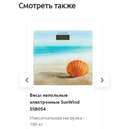
Смотреть также
Весы напольные
Весы нап
Весы нап
Весы нап
электронные SunWind
электрон
электрон
электрон
SSB054
SSB050
SSB051
SSB055
Максимальная нагрузка :
Максималь
Максималь
Максималь
180 кг
180 кг
180 кг
180 кг