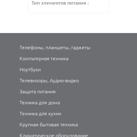
Тип элементов питания :
Тип элеме
Тип элеме
Тип элеме
CR2032
CR2032
CR2032
CR2032
Цвет : рисунок
Цвет : рис
Цвет : рис
Цвет : рис
Материал платформы :
Материал 
Материал 
Материал 
закаленное стекло
закаленно
закаленно
закаленно
Телефоны, планшеты, гаджеты
Компьтерная техника
Ноутбуки
Телевизоры, Аудио-видео
Защита питания
Техника для дома
Техника для кухни
Крупная бытовая техника
Климатическое оборудование